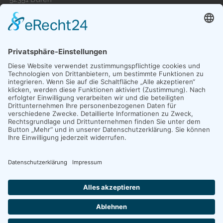
FON:
+49 (0)2421. 39 59 78 - 0
EMAIL:
duren{at}hp-personalmanagement.de
Copyright © 2024 Published & modified by
Werbeagentur MindFlash MEDIADESIGN Euskirchen
-
www.mind-flash.de
|
info@mind-flash.de
.