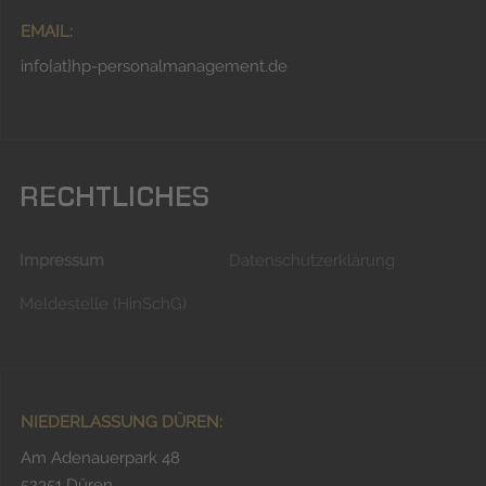
EMAIL:
info{at}hp-personalmanagement.de
RECHTLICHES
Impressum
Datenschutzerklärung
Meldestelle (HinSchG)
NIEDERLASSUNG DÜREN:
Am Adenauerpark 48
52351 Düren